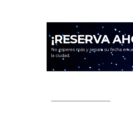
¡RESERVA AH
No esperes más y separa su fecha en u
la ciudad.